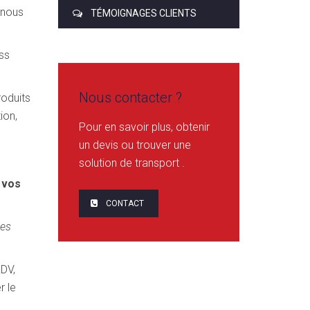
 nous
TÉMOIGNAGES CLIENTS
ss
Nous contacter ?
roduits
ion,
Pour en savoir plus, obtenir
un devis ou trouver une
solution de transport .
 vos
CONTACT
des
RDV,
r le