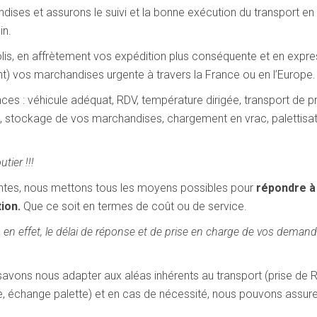
ses et assurons le suivi et la bonne exécution du transport en
in.
s, en affrètement vos expédition plus conséquente et en expre
 vos marchandises urgente à travers la France ou en l’Europe.
 : véhicule adéquat, RDV, température dirigée, transport de p
ion, stockage de vos marchandises, chargement en vrac, palettisat
ier !!!
intes, nous mettons tous les moyens possibles pour
répondre à
ion.
Que ce soit en termes de coût ou de service.
ADN, en effet, le délai de réponse et de prise en charge de vos deman
savons nous adapter aux aléas inhérents au transport (prise de 
e, échange palette) et en cas de nécessité, nous pouvons assure