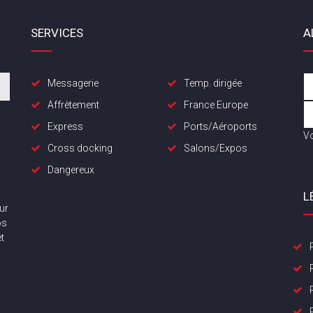
SERVICES
A
Messagerie
Temp. dirigée
Affrètement
France Europe
Express
Ports/Aéroports
Vo
Cross docking
Salons/Expos
Dangereux
L
ur
os
t