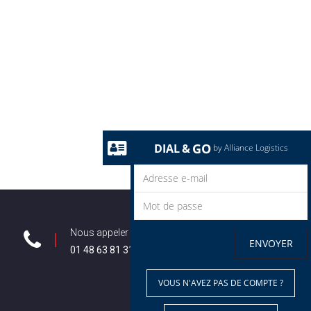
GO
DIAL
&
by Alliance Logistics
Nous appeler
ENVOYER
01 48 63 81 31
VOUS N'AVEZ PAS DE COMPTE ?