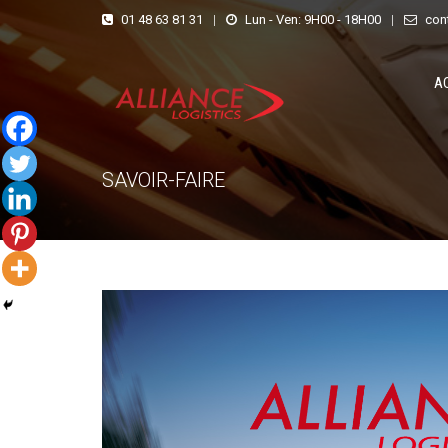
01 48 63 81 31
|
Lun - Ven: 9H00 - 18H00
|
con
A
SAVOIR-FAIRE