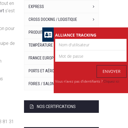
rtout en
EXPRESS
rt
s’est
CROSS DOCKING / LOGISTIQUE
ion pour
PRODUITS DANGEREUX
ALLIANCE TRACKING
quipe de
TEMPÉRATURE DIRIGÉE
FRANCE EUROPE
n
PORTS ET AÉROPORTS
ENVOYER
us
Vous n’avez pas d’identifiants ?
Cliquez ici
FOIRES / SALONS / EXPOSITIONS
NOS CERTIFICATIONS
3 81 31