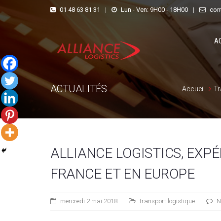
01 48 63 81 31
|
Lun - Ven: 9H00 - 18H00
|
con
A
ACTUALITÉS
Accueil
Tr
ALLIANCE LOGISTICS, EXPÉ
FRANCE ET EN EUROPE
mercredi 2 mai 2018
transport logistique
N