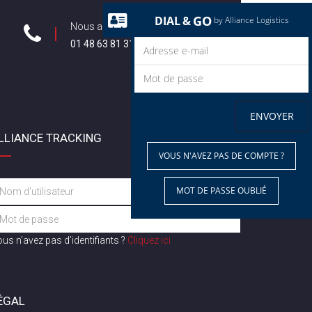
GO
DIAL
&
by Alliance Logistics
Nous appeler
01 48 63 81 31
ENVOYER
LLIANCE TRACKING
VOUS N'AVEZ PAS DE COMPTE ?
MOT DE PASSE OUBLIÉ
us n’avez pas d’identifiants ?
Cliquez ici
ÉGAL