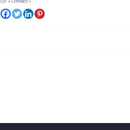
page
« Contact ».