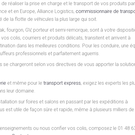
n de réaliser la prise en charge et le transport de vos produits pa
nce et en Europe, Alliance Logistics,
commissionnaire de transpo
 de la flotte de véhicules la plus large qui soit.
ak, fourgon, GV, porteur et semi-remorque, sont à votre disposit
vos colis, courriers et produits délicats, transitent et arrivent à
tination dans les meilleures conditions. Pour les conduire, une é
uffeurs professionnels et parfaitement aguerris.
ils se chargeront selon vos directives de vous apporter la solutio
rie
et même pour le
transport express
, exigez les experts les pl
ans leur domaine.
tallation sur foires et salons en passant par les expéditions à
ous est utile de façon sûre et rapide, même à plusieurs milliers de
 renseignements ou nous confier vos colis, composez le 01 48 6