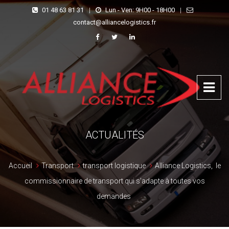
01 48 63 81 31
|
Lun - Ven: 9H00 - 18H00
|
contact@alliancelogistics.fr
ACTUALITÉS
Accueil
Transport
transport logistique
Alliance Logistics, le
commissionnaire de transport qui s’adapte à toutes vos
demandes