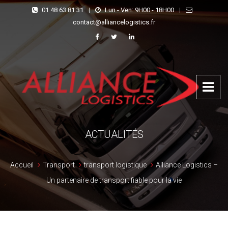
01 48 63 81 31
|
Lun - Ven: 9H00 - 18H00
|
contact@alliancelogistics.fr
ACTUALITÉS
Accueil
Transport
transport logistique
Alliance Logistics –
Un partenaire de transport fiable pour la vie