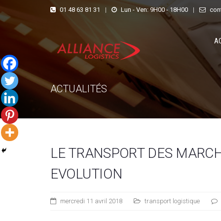
01 48 63 81 31
|
Lun - Ven: 9H00 - 18H00
|
con
A
ACTUALITÉS
LE TRANSPORT DES MARCH
EVOLUTION
mercredi 11 avril 2018
transport logistique