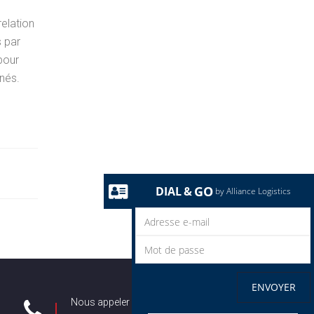
relation
s par
pour
inés.
GO
DIAL
&
by Alliance Logistics
ENVOYER
Nous appeler