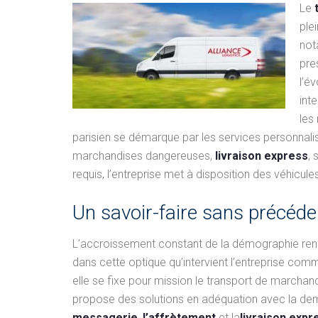
Le
ple
not
pre
l’é
int
les
parisien se démarque par les services personnalis
marchandises dangereuses,
livraison express
,
requis, l’entreprise met à disposition des véhicul
Un savoir-faire sans précéde
L’accroissement constant de la démographie rend
dans cette optique qu’intervient l’entreprise commi
elle se fixe pour mission le transport de marchandi
propose des solutions en adéquation avec la dema
messagerie
,
l’affrètement
et la
livraison expr