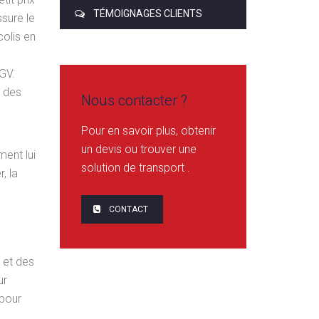
TÉMOIGNAGES CLIENTS
ssure le
colis en
GV.
n des
Nous contacter ?
Pour en savoir plus, obtenir
un devis ou trouver une
ment lui
solution de transport .
, la
CONTACT
s et des
ur
 pour