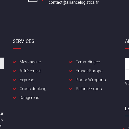
contact@alliancelogistics.fr
SERVICES
A
Messagerie
Temp. dirigée
Affrètement
France Europe
Express
Ports/Aéroports
Vo
Cross docking
Salons/Expos
Dangereux
L
ur
os
t