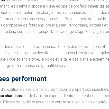
ment, les clients disposent d’une équipe de professionnels qui a
roupe et sans rupture de charge. Les marchandises incluent des 
ée ou de dimensions exceptionnelles. Pour une livraison rapide,
cules composée de fourgons, breaks, semi-remorques, porteurs et 
docking qui inclut le transport, le stockage d’appoint, la gestio
e des opérations de communication lors des foires, salons et
ation à la désinstallation des stands. Les particuliers peuvent égale
uels que soient le type, le poids et la taille des biens à acheminer
harge et l’entreprise en garantit le suivi.
ses performant
disposition de ses clients, qui sont pour la plupart des industriel
marchandises
et de livraison express, l’entreprise est connue po
Elle les conseille et les oriente vers la solution la plus adaptée