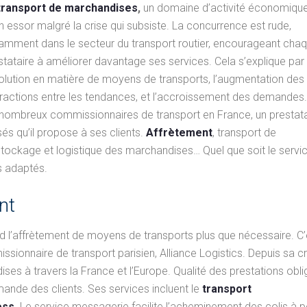
transport de marchandises
,
un domaine d’activité économiqu
in essor malgré la crise qui subsiste. La concurrence est rude,
amment dans le secteur du transport routier, encourageant cha
stataire à améliorer davantage ses services. Cela s’explique par
volution en matière de moyens de transports, l’augmentation des
eractions entre les tendances, et l’accroissement des demandes
 nombreux commissionnaires de transport en France, un prestata
és qu’il propose à ses clients.
Affrètement
, transport de
 stockage et logistique des marchandises… Quel que soit le servi
es adaptés.
nt
 l’affrètement de moyens de transports plus que nécessaire. C’
ssionnaire de transport parisien, Alliance Logistics. Depuis sa cr
ses à travers la France et l’Europe. Qualité des prestations oblig
nde des clients. Ses services incluent le
transport
ess.
Le service messagerie facilite l’acheminement des colis à pe