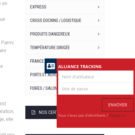
e en
EXPRESS
que
CROSS DOCKING / LOGISTIQUE
PRODUITS DANGEREUX
. Parmi
TEMPÉRATURE DIRIGÉE
ire
FRANCE EUROPE
ce
ALLIANCE TRACKING
PORTS ET AÉROPORTS
FOIRES / SALONS / EXPOSITIONS
est
ENVOYER
éation,
NOS CERTIFICATIONS
Vous n’avez pas d’identifiants ?
Cliquez ici
e, elle
tit prix